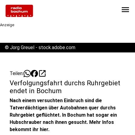
menu
Anzeige
©
Jorg Greuel - stock.adobe.com
open_in_new
Teilen:
Verfolgungsfahrt durchs Ruhrgebiet
endet in Bochum
Nach einem versuchten Einbruch sind die
Tatverdächtigen über Autobahnen quer durchs
Ruhrgebiet geflüchtet. In Bochum hat sogar ein
Hubschrauber nach ihnen gesucht. Mehr Infos
bekommt ihr hier.