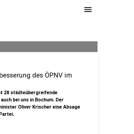
menu
erbesserung des ÖPNV im
mt 28 städteübergreifende
 auch bei uns in Bochum. Der
inister Oliver Krischer eine Absage
Partei.