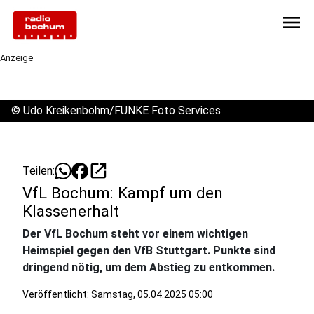
menu
Anzeige
©
Udo Kreikenbohm/FUNKE Foto Services
open_in_new
Teilen:
VfL Bochum: Kampf um den
Klassenerhalt
Der VfL Bochum steht vor einem wichtigen
Heimspiel gegen den VfB Stuttgart. Punkte sind
dringend nötig, um dem Abstieg zu entkommen.
Veröffentlicht:
Samstag, 05.04.2025 05:00