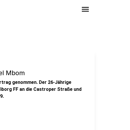
menu
uel Mbom
rtrag genommen. Der 26-Jährige
Viborg FF an die Castroper Straße und
9.