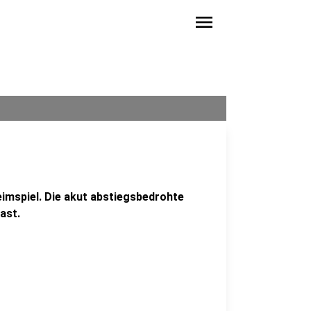
menu
imspiel. Die akut abstiegsbedrohte
ast.