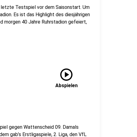
 letzte Testspiel vor dem Saisonstart. Um
dion. Es ist das Highlight des diesjährigen
d morgen 40 Jahre Ruhrstadion gefeiert,
play_circle
Abspielen
Spiel gegen Wattenscheid 09. Damals
em gab’s Erstligaspiele, 2. Liga, den VfL