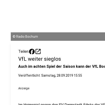
©
Radio Bochum
open_in_new
Teilen:
VfL weiter sieglos
Auch im achten Spiel der Saison kann der VfL Bo
Veröffentlicht:
Samstag, 28.09.2019 15:55
Anzeige
Im Heimspiel gegen den SV Darmstadt führte der VfL