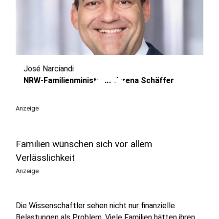
José Narciandi
play_circle
NRW-Familienministerin Verena Schäffer
Anzeige
Familien wünschen sich vor allem
Verlässlichkeit
Anzeige
Die Wissenschaftler sehen nicht nur finanzielle
Belastungen als Problem. Viele Familien hätten ihren