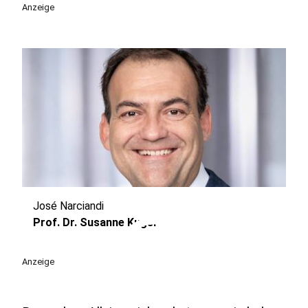
Anzeige
José Narciandi
play_circle
Prof. Dr. Susanne Kuger
Anzeige