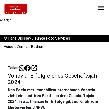
menu
Anzeige
©
Hans Blossey / Funke Foto Services
Vonovia Zentrale Bochum
open_in_new
Teilen:
Vonovia: Erfolgreiches Geschäftsjahr
2024
Das Bochumer Immobilienunternehmen Vonovia
zieht ein positives Fazit aus dem Geschäftsjahr
2024. Trotz finanzieller Erfolge gibt es Kritik vom
Mieterverbund NRW.