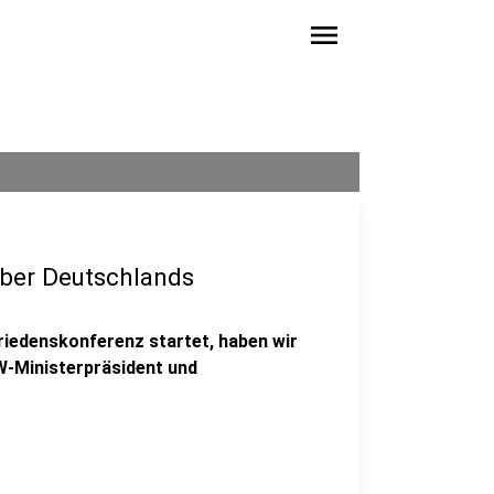
menu
über Deutschlands
Friedenskonferenz startet, haben wir
W-Ministerpräsident und