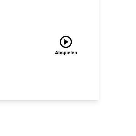
play_circle
Abspielen