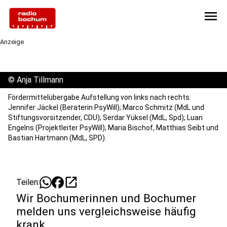
menu
Anzeige
©
Anja Tillmann
Fördermittelübergabe Aufstellung von links nach rechts:
Jennifer Jäckel (Beraterin PsyWill); Marco Schmitz (MdL und
Stiftungsvorsitzender, CDU); Serdar Yüksel (MdL, Spd); Luan
Engelns (Projektleiter PsyWill); Maria Bischof, Matthias Seibt und
Bastian Hartmann (MdL, SPD).
open_in_new
Teilen:
Wir Bochumerinnen und Bochumer
melden uns vergleichsweise häufig
krank