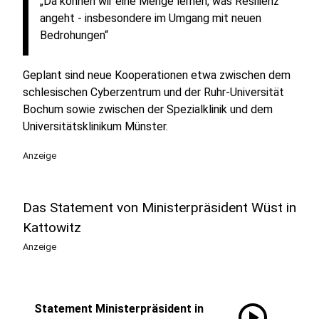
„Da können wir eine Menge lernen, was Resilienz
angeht - insbesondere im Umgang mit neuen
Bedrohungen“
Geplant sind neue Kooperationen etwa zwischen dem
schlesischen Cyberzentrum und der Ruhr-Universität
Bochum sowie zwischen der Spezialklinik und dem
Universitätsklinikum Münster.
Anzeige
Das Statement von Ministerpräsident Wüst in
Kattowitz
Anzeige
play_circle
Statement Ministerpräsident in