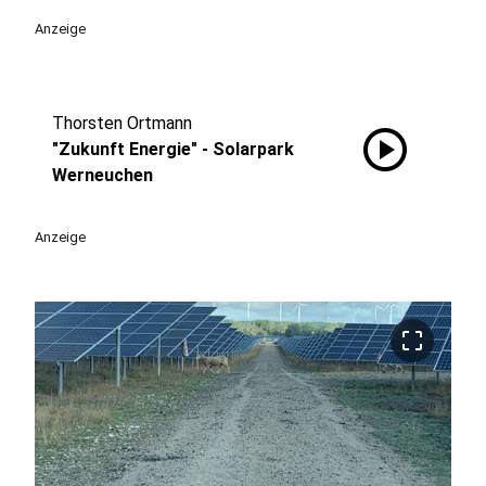
Anzeige
Thorsten Ortmann
play_circle
"Zukunft Energie" - Solarpark
Werneuchen
Anzeige
crop_free