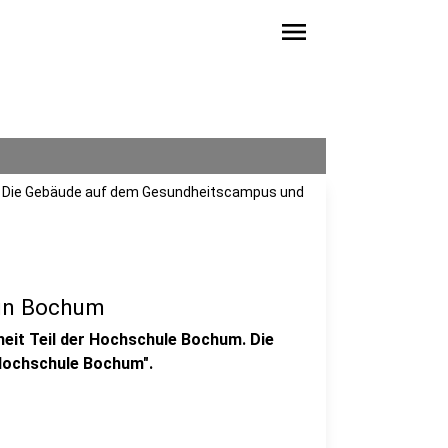
menu
m: Die Gebäude auf dem Gesundheitscampus und
in Bochum
heit Teil der Hochschule Bochum. Die
"Hochschule Bochum".