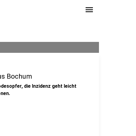
menu
aus Bochum
esopfer, die Inzidenz geht leicht
onen.