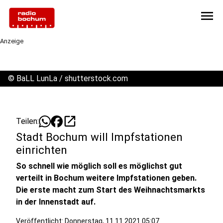
menu
Anzeige
©
BaLL LunLa / shutterstock.com
open_in_new
Teilen:
Stadt Bochum will Impfstationen
einrichten
So schnell wie möglich soll es möglichst gut
verteilt in Bochum weitere Impfstationen geben.
Die erste macht zum Start des Weihnachtsmarkts
in der Innenstadt auf.
Veröffentlicht:
Donnerstag, 11.11.2021 05:07