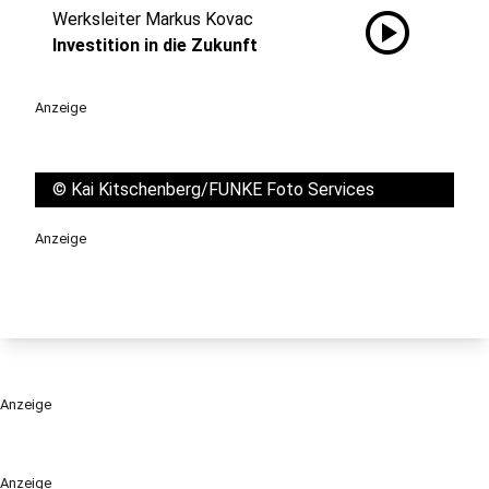
play_circle
Werksleiter Markus Kovac
Investition in die Zukunft
Anzeige
©
Kai Kitschenberg/FUNKE Foto Services
Anzeige
Anzeige
Anzeige