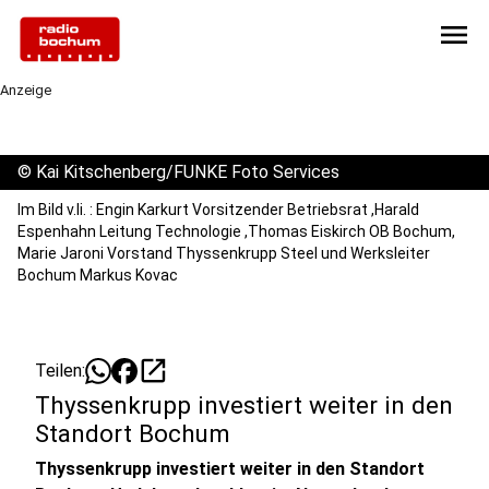
menu
Anzeige
©
Kai Kitschenberg/FUNKE Foto Services
Im Bild v.li. : Engin Karkurt Vorsitzender Betriebsrat ,Harald
Espenhahn Leitung Technologie ,Thomas Eiskirch OB Bochum,
Marie Jaroni Vorstand Thyssenkrupp Steel und Werksleiter
Bochum Markus Kovac
open_in_new
Teilen:
Thyssenkrupp investiert weiter in den
Standort Bochum
Thyssenkrupp investiert weiter in den Standort