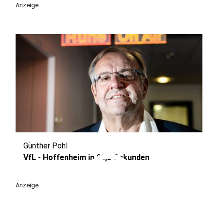
Anzeige
Günther Pohl
play_circle
VfL - Hoffenheim in 98,5 Sekunden
Anzeige