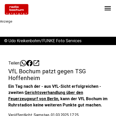
menu
Anzeige
©
Udo Kreikenbohm/FUNKE Foto Services
open_in_new
Teilen:
VfL Bochum patzt gegen TSG
Hoffenheim
Ein Tag nach der - aus VfL-Sicht erfolgreichen -
zweiten
Gerichtsverhandlung über den
Feuerzeugwurf von Berlin
, kann der VfL Bochum im
Ruhrstadion keine weiteren Punkte gut machen.
Veröffentlicht:
Samstag, 01.03.2025 17:25